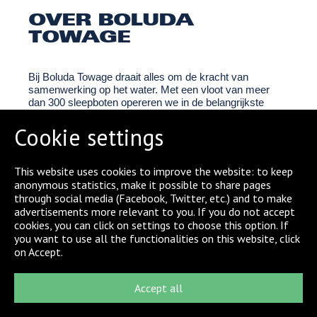
OVER BOLUDA
TOWAGE
Bij
Boluda Towage
draait alles om de kracht van
samenwerking op het water. Met een vloot van meer
dan 300 sleepboten opereren we in de belangrijkste
havens van Europa, Afrika, Latijns-Amerika en de
Indische Oceaan. In Nederland zijn we actief in de
Cookie settings
regio’s Rotterdam, Terneuzen, Antwerpen en Vlissingen.
Onze passie is het veilig assisteren van schepen,
This website uses cookies to improve the website: to keep
gebaseerd op een gezamenlijke historie van ruim 350
anonymous statistics, make it possible to share pages
jaar. Wij geloven dat onze dienstverlening echt
through social media (Facebook, Twitter, etc.) and to make
mensenwerk is ons succes begint bij de collega’s die
advertisements more relevant to you. If you do not accept
elke dag het verschil maken.
cookies, you can click on settings to choose this option. If
you want to use all the functionalities on this website, click
Naast een inspirerende werkomgeving bieden we
on Accept.
aantrekkelijke arbeidsvoorwaarden, waaronder extra
vrije dagen en volop ruimte om jezelf te ontwikkelen
binnen een hecht team.
Accept all