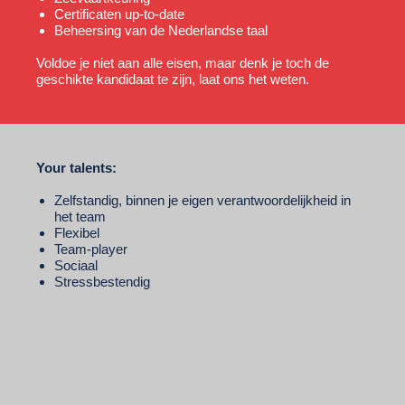
Certificaten up-to-date
Beheersing van de Nederlandse taal
Voldoe je niet aan alle eisen, maar denk je toch de
geschikte kandidaat te zijn, laat ons het weten.
Your talents:
Zelfstandig, binnen je eigen verantwoordelijkheid in
het team
Flexibel
Team-player
Sociaal
Stressbestendig