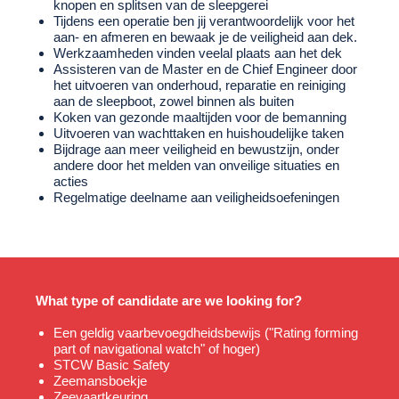
knopen en splitsen van de sleepgerei
Tijdens een operatie ben jij verantwoordelijk voor het
aan- en afmeren en bewaak je de veiligheid aan dek.
Werkzaamheden vinden veelal plaats aan het dek
Assisteren van de Master en de Chief Engineer door
het uitvoeren van onderhoud, reparatie en reiniging
aan de sleepboot, zowel binnen als buiten
Koken van gezonde maaltijden voor de bemanning
Uitvoeren van wachttaken en huishoudelijke taken
Bijdrage aan meer veiligheid en bewustzijn, onder
andere door het melden van onveilige situaties en
acties
Regelmatige deelname aan veiligheidsoefeningen
What type of candidate are we looking for?
Een geldig vaarbevoegdheidsbewijs ("Rating forming
part of navigational watch" of hoger)
STCW Basic Safety
Zeemansboekje
Zeevaartkeuring