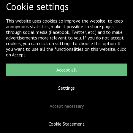
Indische Oceaan. In Nederland zijn we actief in de
Cookie settings
regio’s Rotterdam, Terneuzen, Antwerpen en Vlissingen.
Onze passie is het veilig assisteren van schepen,
This website uses cookies to improve the website: to keep
gebaseerd op een gezamenlijke historie van ruim 350
anonymous statistics, make it possible to share pages
jaar. Wij geloven dat onze dienstverlening echt
through social media (Facebook, Twitter, etc.) and to make
mensenwerk is ons succes begint bij de collega’s die
advertisements more relevant to you. If you do not accept
elke dag het verschil maken.
cookies, you can click on settings to choose this option. If
you want to use all the functionalities on this website, click
Naast een inspirerende werkomgeving bieden we
on Accept.
aantrekkelijke arbeidsvoorwaarden, waaronder extra
vrije dagen en volop ruimte om jezelf te ontwikkelen
binnen een hecht team.
Accept all
Settings
Accept necessary
Cookie Statement