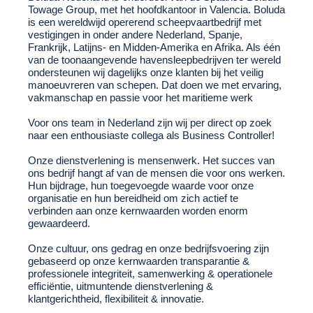
Towage Group
, met het hoofdkantoor in Valencia. Boluda
is een wereldwijd opererend scheepvaartbedrijf met
vestigingen in onder andere Nederland, Spanje,
Frankrijk, Latijns- en Midden-Amerika en Afrika. Als één
van de toonaangevende havensleepbedrijven ter wereld
ondersteunen wij dagelijks onze klanten bij het veilig
manoeuvreren van schepen. Dat doen we met ervaring,
vakmanschap en passie voor het maritieme werk
Voor ons team in Nederland zijn wij per direct op zoek
naar een enthousiaste collega als
Business Controller!
Onze dienstverlening is mensenwerk. Het succes van
ons bedrijf hangt af van de mensen die voor ons werken.
Hun bijdrage, hun toegevoegde waarde voor onze
organisatie en hun bereidheid om zich actief te
verbinden aan onze kernwaarden worden enorm
gewaardeerd.
Onze cultuur, ons gedrag en onze bedrijfsvoering zijn
gebaseerd op onze kernwaarden transparantie &
professionele integriteit, samenwerking & operationele
efficiëntie, uitmuntende dienstverlening &
klantgerichtheid, flexibiliteit & innovatie.